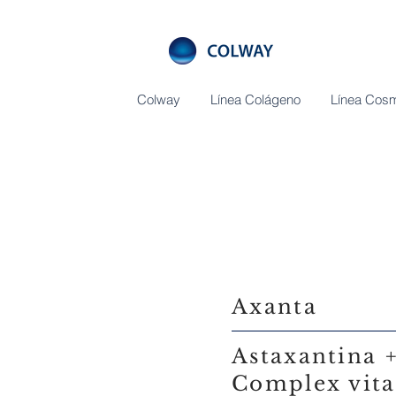
Colway
Línea Colágeno
Línea Cosm
Axanta
Astaxantina +
Complex vit