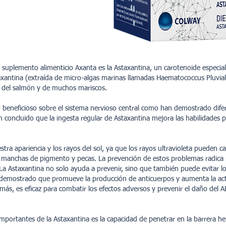
suplemento alimenticio Axanta es la Astaxantina, un carotenoide especia
axantina (extraída de micro-algas marinas llamadas Haematococcus Pluviali
e del salmón y de muchos mariscos.
o beneficioso sobre el sistema nervioso central como han demostrado difer
n concluido que la ingesta regular de Astaxantina mejora las habilidades 
tra apariencia y los rayos del sol, ya que los rayos ultravioleta pueden 
, manchas de pigmento y pecas. La prevención de estos problemas radica 
. La Astaxantina no solo ayuda a prevenir, sino que también puede evitar lo
demostrado que promueve la producción de anticuerpos y aumenta la activ
demás, es eficaz para combatir los efectos adversos y prevenir el daño del 
mportantes de la Astaxantina es la capacidad de penetrar en la barrera h