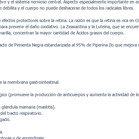
bro y el sistema nervioso central. Aspecto especialmente importante en
 debilita y el cuerpo no puede deshacerse de todos los radicales libres.
 efectos protectores sobre la retina. La razón es que la retina es rica en 
para prevenir el daño oxidativo. La Zeaxantina y la Luteína, que se encuen
arilla, concentran la mayor cantidad de Ácidos grasos del cuerpo.
cto de Pimienta Negra estandarizada al 95% de Piperina (lo que mejora s
de la membrana gastrointestinal.
gico (promueve la producción de anticuerpos y aumenta la actividad de los 
a glándula mamaria (mastitis).
del tracto respiratorio.
hígado.
ea.
otoras y de aprendizaje.