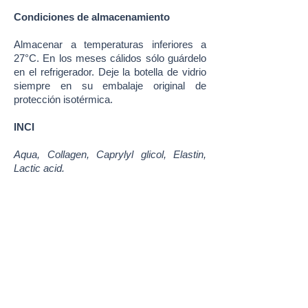
Condiciones de almacenamiento
Almacenar a temperaturas inferiores a
27°C. En los meses cálidos sólo guárdelo
en el refrigerador. Deje la botella de vidrio
siempre en su embalaje original de
protección isotérmica.
INCI
Aqua, Collagen, Caprylyl glicol, Elastin,
Lactic acid.
Contenido: 100 ml o 200 ml
Certificado GMP
¡Lo quiero!
Más información