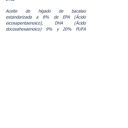
Aceite de hígado de bacalao
estandarizada a 8% de EPA (Ácido
eicosapentaenoico), DHA (Ácido
docosahexaenoico) 9% y 20% PUFA
(Ácidos grasos poliinsaturados), 1.000 UI
/ g de Vitamina A y 100 IU / g de
Vitamina D, Gelatina, Humectante -
Glicerol, extracto de Levadura
Saccharomyces cerevisiae estandarizada
al extracto de 25% de Beta-D-glucano de
Setas shiitake (Lentinula edodes)
estandarizado al 20% de Polisacáridos,
Agente emulsionante - Sílice coloidal, la
Vitamina K (Menaquinonas), Vitamina D
(Colecalciferol) tinte - complejos de cobre
de Clorofilinas.
ColDeKa
cumple con las regulaciones
establecidas por la Organización Mundial
de la Salud y por la de la Unión Europea.