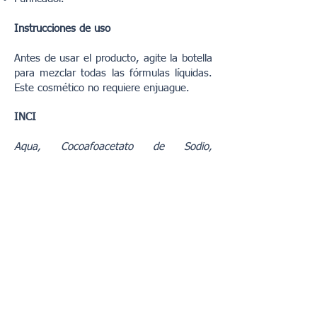
Instrucciones de uso
Antes de usar el producto, agite la botella
para mezclar todas las fórmulas líquidas.
Este cosmético no requiere enjuague.
INCI
Aqua, Cocoafoacetato de Sodio,
Polyglyceryl-4 Caprate, Glycerin,
Atelocollagen, Agastache Mexicana Flor /
Hoja / Extracto de tallo, Lactato de sodio,
PCA de sodio, Glicina, Fructosa, Urea,
Niacinamida, Inositol, Benzoato de sodio,
Ácido láctico, Alantoína, Parfum, Disodium
EDTA, Ácido cítrico, Fenoxietanol,
Etilhexilglicerina, Cloruro de sodio,
Propanodiol, Mica, Limoneno, CI 77491,
CI 77891.