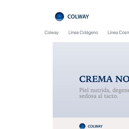
Colway
Línea Colágeno
Línea Cosm