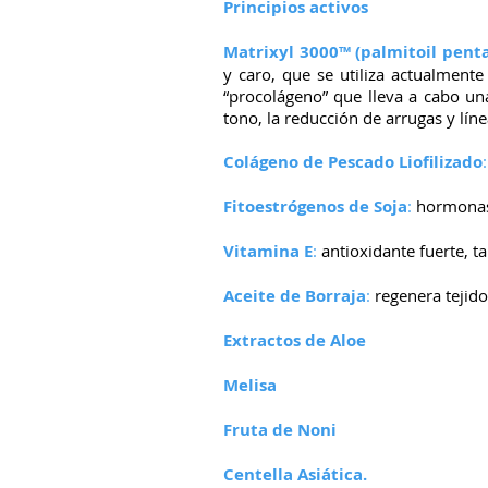
Principios activos
Matrixyl 3000™ (palmitoil pent
y caro, que se utiliza actualmente
“procolágeno” que lleva a cabo una 
tono, la reducción de arrugas y lín
Colágeno de Pescado Liofilizado
:
Fitoestrógenos de Soja
:
hormonas 
Vitamina E
:
antioxidante fuerte, 
Aceite de Borraja
:
regenera tejidos
Extractos de Aloe
Melisa
Fruta de Noni
Centella Asiática.