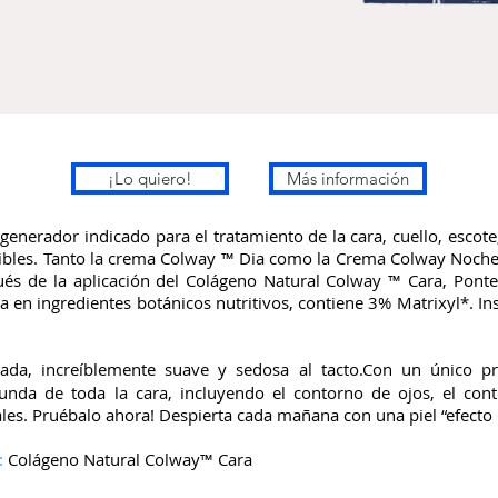
¡Lo quiero!
Más información
enerador indicado para el tratamiento de la cara, cuello, escote
nsibles. Tanto la crema Colway ™ Dia como la Crema Colway Noche
ués de la aplicación del Colágeno Natural Colway ™ Cara, Ponte
ica en ingredientes botánicos nutritivos, contiene 3% Matrixyl*. I
rada, increíblemente suave y sedosa al tacto.Con un único p
nda de toda la cara, incluyendo el contorno de ojos, el cont
les. Pruébalo ahora! Despierta cada mañana con una piel “efecto
:
Colágeno Natural Colway™ Cara