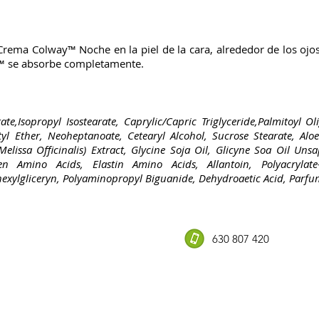
ema Colway™ Noche en la piel de la cara, alrededor de los ojos
l™ se absorbe completamente.
te,Isopropyl Isostearate, Caprylic/Capric Triglyceride,Palmitoyl Ol
tyl Ether, Neoheptanoate, Cetearyl Alcohol, Sucrose Stearate, Alo
(Melissa Officinalis) Extract, Glycine Soja Oil, Glicyne Soa Oil Uns
gen Amino Acids, Elastin Amino Acids, Allantoin, Polyacrylate-
hexylgliceryn, Polyaminopropyl Biguanide, Dehydroaetic Acid, Parf
630 807 420