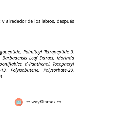
 y alrededor de los labios, después
igopeptide, Palmitoyl Tetrapeptide-3,
e Barbadensis Leaf Extract, Morinda
aponifiables, d-Panthenol, Tocopheryl
13, Polyisobutene, Polysorbate-20,
um
colway@tamak.es