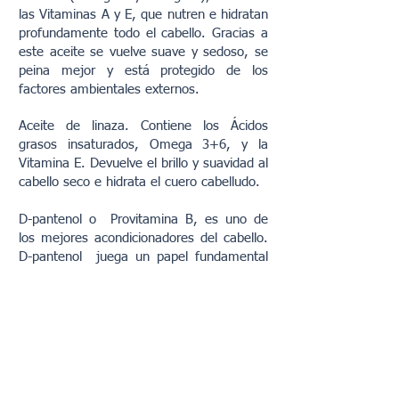
las Vitaminas A y E, que nutren e hidratan
profundamente todo el cabello. Gracias a
este aceite se vuelve suave y sedoso, se
peina mejor y está protegido de los
factores ambientales externos.
Aceite de linaza. Contiene los Ácidos
grasos insaturados, Omega 3+6, y la
Vitamina E. Devuelve el brillo y suavidad al
cabello seco e hidrata el cuero cabelludo.
D-pantenol o Provitamina B, es uno de
los mejores acondicionadores del cabello.
D-pantenol juega un papel fundamental
en la división celular que se produce
dentro del folículo piloso. Por eso, su
presencia es indispensable para el
crecimiento correcto del cabello. Además,
esta vitamina forma uno de los
componentes naturales de la estructura
del cabello.