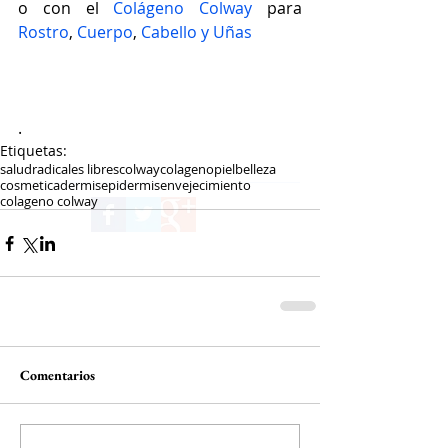
o con el 
Colágeno Colway
 para
Rostro
, 
Cuerpo
, 
Cabello y Uñas
.
Etiquetas:
salud
radicales libres
colway
colageno
piel
belleza
cosmetica
dermis
epidermis
envejecimiento
colageno colway
Comentarios