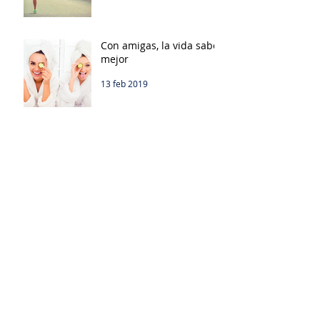
Con amigas, la vida sabe
mejor
13 feb 2019
Colway España presente
en SEME 2017
9 feb 2017
¿Cómo afecta el frío a
nuestra piel?
25 ene 2017
La piel y su